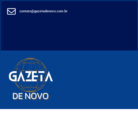
contato@gazetadenovo.com.br