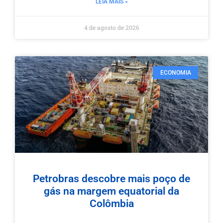
LEIA MAIS »
4 de agosto de 2026
ECONOMIA
Petrobras descobre mais poço de
gás na margem equatorial da
Colômbia