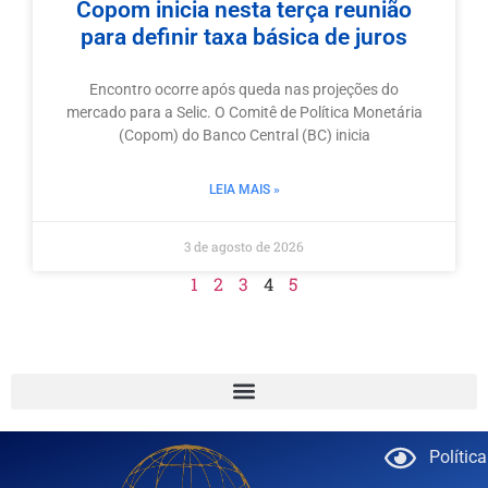
Copom inicia nesta terça reunião
para definir taxa básica de juros
Encontro ocorre após queda nas projeções do
mercado para a Selic. O Comitê de Política Monetária
(Copom) do Banco Central (BC) inicia
LEIA MAIS »
3 de agosto de 2026
1
2
3
4
5
Polític