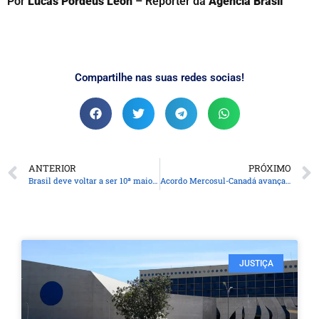
Por
Lucas Pordeus León
– Repórter da
Agência Brasil
Compartilhe nas suas redes socias!
ANTERIOR
PRÓXIMO
Brasil deve voltar a ser 10ª maior economia após resultado do PIB
Acordo Mercosul-Canadá avança em décima rodada de negociações
JUSTIÇA