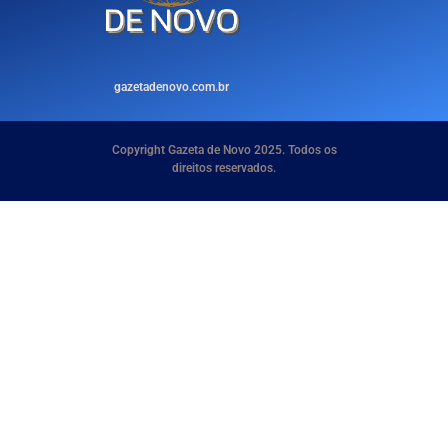
gazetadenovo.com.br
Copyright Gazeta de Novo 2025. Todos os
direitos reservados.