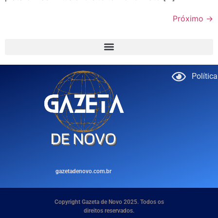
Próximo
→
Polític
gazetadenovo.com.br
Copyright Gazeta de Novo 2025. Todos os
direitos reservados.