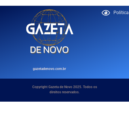
Polític
gazetadenovo.com.br
Copyright Gazeta de Novo 2025. Todos os
direitos reservados.