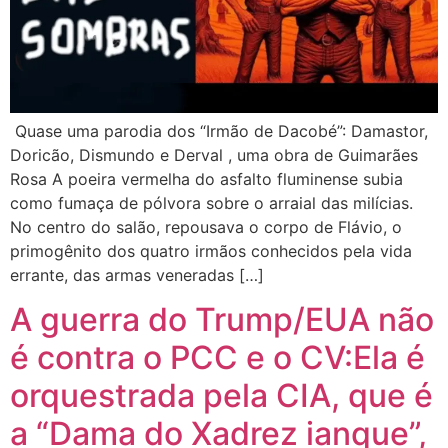
Quase uma parodia dos “Irmão de Dacobé”: Damastor,
Doricão, Dismundo e Derval , uma obra de Guimarães
Rosa A poeira vermelha do asfalto fluminense subia
como fumaça de pólvora sobre o arraial das milícias.
No centro do salão, repousava o corpo de Flávio, o
primogênito dos quatro irmãos conhecidos pela vida
errante, das armas veneradas […]
A guerra do Trump/EUA não
é contra o PCC e o CV:Ela é
orquestrada pela CIA, que é
a “Dama do Xadrez ianque”,