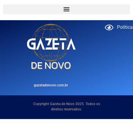
Polític
gazetadenovo.com.br
Copyright Gazeta de Novo 2025. Todos os
direitos reservados.