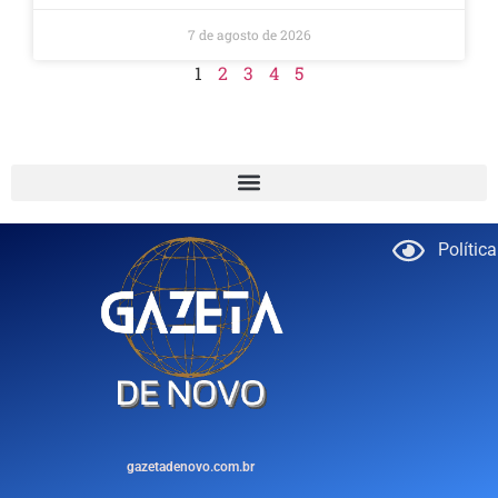
7 de agosto de 2026
1
2
3
4
5
Polític
gazetadenovo.com.br