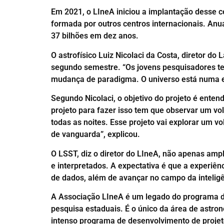
Em 2021, o LIneA iniciou a implantação desse 
formada por outros centros internacionais. An
37 bilhões em dez anos.
O astrofísico Luiz Nicolaci da Costa, diretor do
segundo semestre. “Os jovens pesquisadores ter
mudança de paradigma. O universo está numa ex
Segundo Nicolaci, o objetivo do projeto é ente
projeto para fazer isso tem que observar um vol
todas as noites. Esse projeto vai explorar um v
de vanguarda”, explicou.
O LSST, diz o diretor do LIneA, não apenas am
e interpretados. A expectativa é que a experiê
de dados, além de avançar no campo da inteligênc
A Associação LIneA é um legado do programa de 
pesquisa estaduais. É o único da área de astro
intenso programa de desenvolvimento de projeto