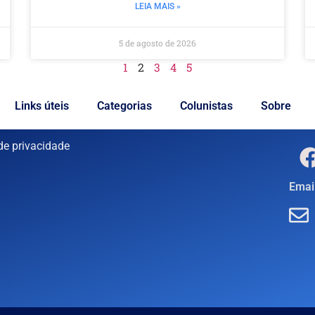
LEIA MAIS »
5 de agosto de 2026
1
2
3
4
5
Links úteis
Categorias
Colunistas
Sobre
 de privacidade
Email