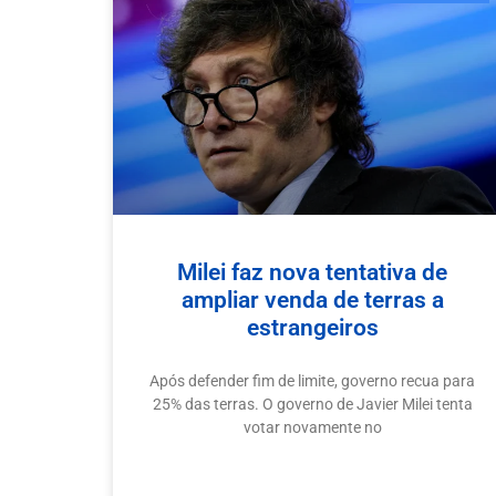
Milei faz nova tentativa de
ampliar venda de terras a
estrangeiros
Após defender fim de limite, governo recua para
25% das terras. O governo de Javier Milei tenta
votar novamente no