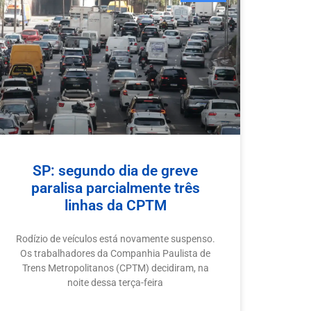
SP: segundo dia de greve
paralisa parcialmente três
linhas da CPTM
Rodízio de veículos está novamente suspenso.
Os trabalhadores da Companhia Paulista de
Trens Metropolitanos (CPTM) decidiram, na
noite dessa terça-feira