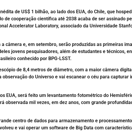
 inédita de US$ 1 bilhão, ao lado dos EUA, do Chile, que hospe
do de cooperação científica até 2038 acaba de ser assinado pelo
onal Accelerator Laboratory, associado da Universidade Stanf
 câmera e, em setembro, serão produzidas as primeiras imag
 deles jovens pesquisadores, além de estudantes e técnicos, en
asileiro conhecido por BPG-LSST.
escópio de 8,4 metros de diâmetro, com a maior câmera digital
observação do Universo e vai escanear o céu para capturar i
dos EUA, será feito um levantamento fotométrico do Hemisfér
 será observada mil vezes, em dez anos, com grande profundid
 grande centro de dados para armazenamento e processamento
lveu e vai operar um software de Big Data com característic