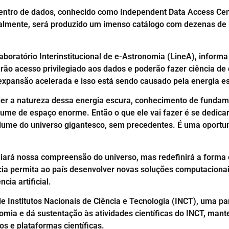
centro de dados, conhecido como Independent Data Access Cen
ualmente, será produzido um imenso catálogo com dezenas de b
 Laboratório Interinstitucional de e-Astronomia (LineA), informa
ão acesso privilegiado aos dados e poderão fazer ciência de 
pansão acelerada e isso está sendo causado pela energia esc
nder a natureza dessa energia escura, conhecimento de fundame
ume de espaço enorme. Então o que ele vai fazer é se dedicar
olume do universo gigantesco, sem precedentes. É uma oportun
pliará nossa compreensão do universo, mas redefinirá a form
ncia permita ao país desenvolver novas soluções computaciona
ia artificial.
Institutos Nacionais de Ciência e Tecnologia (INCT), uma pa
nomia e dá sustentação às atividades científicas do INCT, man
s e plataformas científicas.