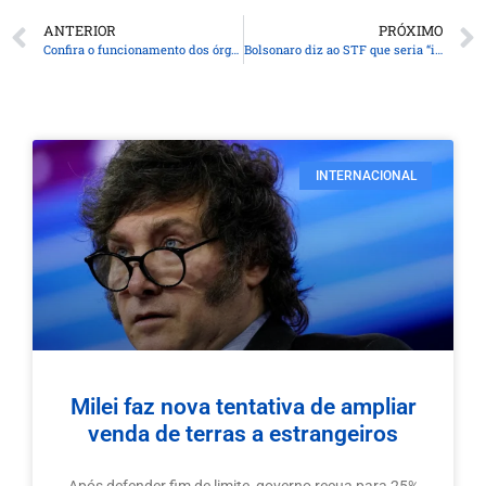
ANTERIOR
PRÓXIMO
Confira o funcionamento dos órgãos públicos estaduais com o feriado de Páscoa
Bolsonaro diz ao STF que seria “ilógico” pedir asilo a embaixador
INTERNACIONAL
Milei faz nova tentativa de ampliar
venda de terras a estrangeiros
Após defender fim de limite, governo recua para 25%