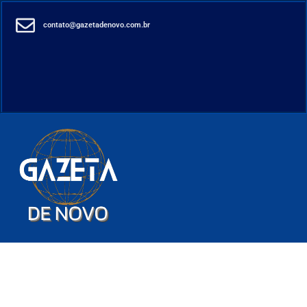
contato@gazetadenovo.com.br