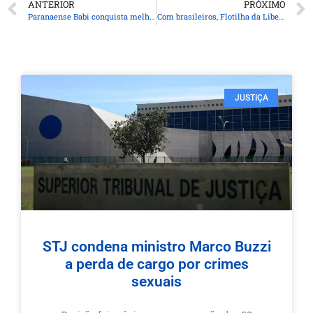
ANTERIOR
PRÓXIMO
Paranaense Babi conquista melhor resultado da história do Brasil no Mundial de Ginástica Rítmica
Com brasileiros, Flotilha da Liberdade leva ajuda humanitária a Gaza
JUSTIÇA
STJ condena ministro Marco Buzzi
a perda de cargo por crimes
sexuais