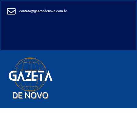
contato@gazetadenovo.com.br