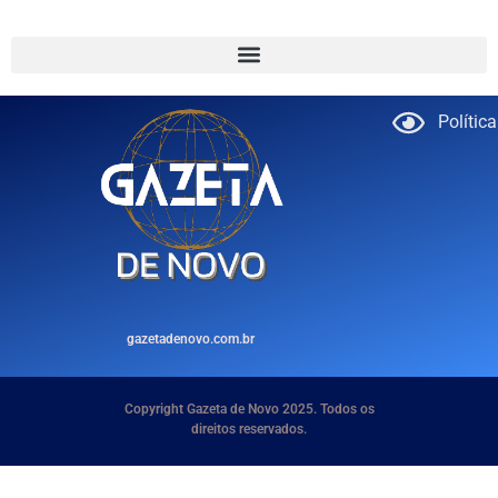
Polític
gazetadenovo.com.br
Copyright Gazeta de Novo 2025. Todos os
direitos reservados.