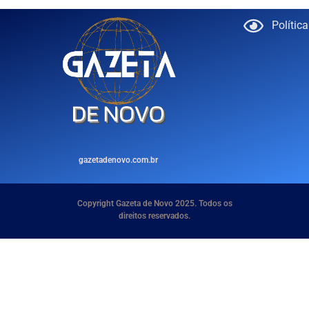
Polític
gazetadenovo.com.br
Copyright Gazeta de Novo 2025. Todos os
direitos reservados.