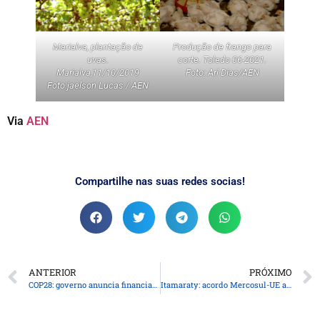
Marialva, plantação de
Produção de frango para
uvas.
corte. Toledo 06-2021.
Marialva,11/10/2019
Foto: Ari Dias/AEN
Foto:jaelson Lucas / AEN
Via
AEN
Compartilhe nas suas redes socias!
ANTERIOR
PRÓXIMO
COP28: governo anuncia financiamento de R$ 20 bi para “agenda verde”
Itamaraty: acordo Mercosul-UE avança, mas segue sem conclusão