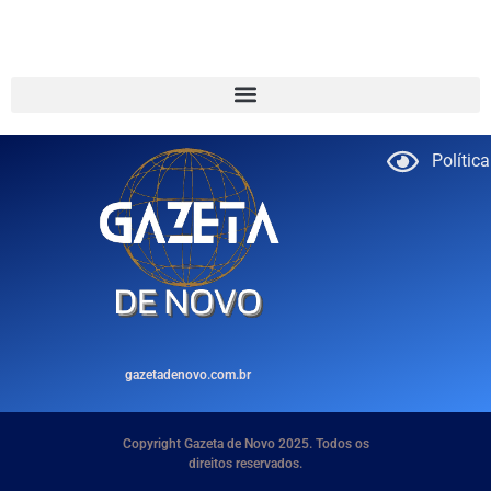
Polític
gazetadenovo.com.br
Copyright Gazeta de Novo 2025. Todos os
direitos reservados.