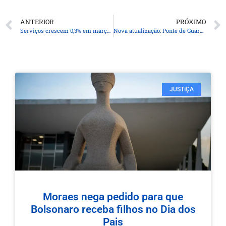
ANTERIOR
PRÓXIMO
Serviços crescem 0,3% em março, na segunda alta seguida
Nova atualização: Ponte de Guaratuba chega a 55,7% de execução com grandes marcos
JUSTIÇA
Moraes nega pedido para que
Bolsonaro receba filhos no Dia dos
Pais