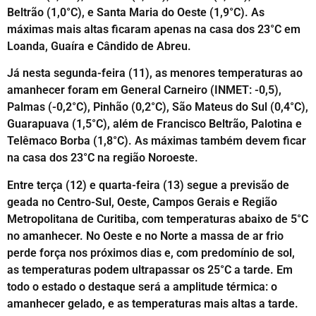
Beltrão (1,0°C), e Santa Maria do Oeste (1,9°C). As
máximas mais altas ficaram apenas na casa dos 23°C em
Loanda, Guaíra e Cândido de Abreu.
Já nesta segunda-feira (11), as menores temperaturas ao
amanhecer foram em General Carneiro (INMET: -0,5),
Palmas (-0,2°C), Pinhão (0,2°C), São Mateus do Sul (0,4°C),
Guarapuava (1,5°C), além de Francisco Beltrão, Palotina e
Telêmaco Borba (1,8°C). As máximas também devem ficar
na casa dos 23°C na região Noroeste.
Entre terça (12) e quarta-feira (13) segue a previsão de
geada no Centro-Sul, Oeste, Campos Gerais e Região
Metropolitana de Curitiba, com temperaturas abaixo de 5°C
no amanhecer. No Oeste e no Norte a massa de ar frio
perde força nos próximos dias e, com predomínio de sol,
as temperaturas podem ultrapassar os 25°C a tarde. Em
todo o estado o destaque será a amplitude térmica: o
amanhecer gelado, e as temperaturas mais altas a tarde.