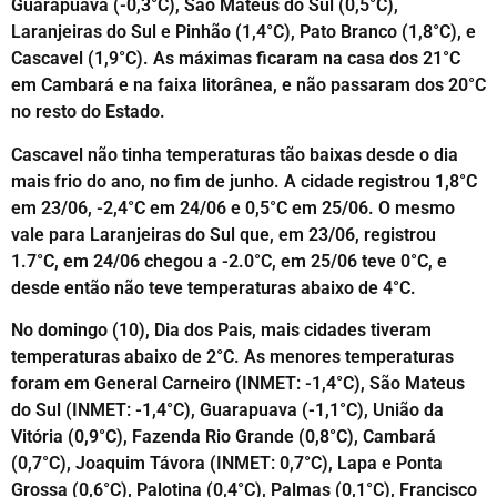
Guarapuava (-0,3°C), São Mateus do Sul (0,5°C),
Laranjeiras do Sul e Pinhão (1,4°C), Pato Branco (1,8°C), e
Cascavel (1,9°C). As máximas ficaram na casa dos 21°C
em Cambará e na faixa litorânea, e não passaram dos 20°C
no resto do Estado.
Cascavel não tinha temperaturas tão baixas desde o dia
mais frio do ano, no fim de junho. A cidade registrou 1,8°C
em 23/06, -2,4°C em 24/06 e 0,5°C em 25/06. O mesmo
vale para Laranjeiras do Sul que, em 23/06, registrou
1.7°C, em 24/06 chegou a -2.0°C, em 25/06 teve 0°C, e
desde então não teve temperaturas abaixo de 4°C.
No domingo (10), Dia dos Pais, mais cidades tiveram
temperaturas abaixo de 2°C. As menores temperaturas
foram em General Carneiro (INMET: -1,4°C), São Mateus
do Sul (INMET: -1,4°C), Guarapuava (-1,1°C), União da
Vitória (0,9°C), Fazenda Rio Grande (0,8°C), Cambará
(0,7°C), Joaquim Távora (INMET: 0,7°C), Lapa e Ponta
Grossa (0,6°C), Palotina (0,4°C), Palmas (0,1°C), Francisco