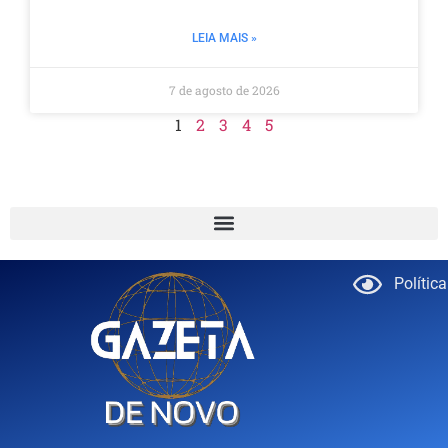
LEIA MAIS »
7 de agosto de 2026
1
2
3
4
5
Polític