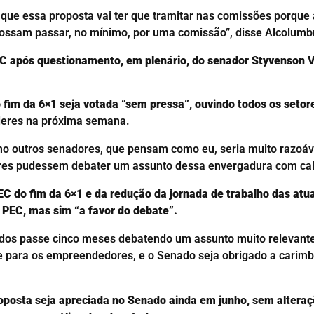
 que essa proposta vai ter que tramitar nas comissões porque
possam passar, no mínimo, por uma comissão”, disse Alcolumb
PEC após questionamento, em plenário, do senador Styvenson
fim da 6×1 seja votada “sem pressa”, ouvindo todos os setor
íderes na próxima semana.
mo outros senadores, que pensam como eu, seria muito razoá
ores pudessem debater um assunto dessa envergadura com ca
EC do fim da 6×1 e da redução da jornada de trabalho das atua
 PEC, mas sim “a favor do debate”.
os passe cinco meses debatendo um assunto muito relevante pa
e para os empreendedores, e o Senado seja obrigado a carim
oposta seja apreciada no Senado ainda em junho, sem alteraç