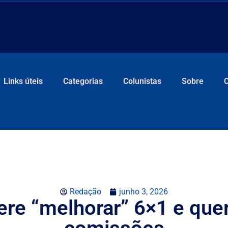
Links úteis
Categorias
Colunistas
Sobre
Redação
junho 3, 2026
re “melhorar” 6×1 e que