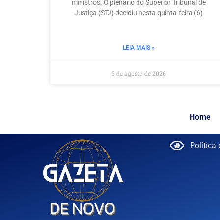
ministros. O plenário do Superior Tribunal de
Justiça (STJ) decidiu nesta quinta-feira (6)
LEIA MAIS »
6 de agosto de 2026
Home
Política