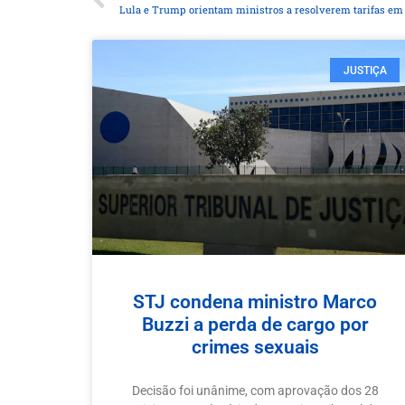
Lula e Trump orientam ministros a resolverem tarifas em 
JUSTIÇA
STJ condena ministro Marco
Buzzi a perda de cargo por
crimes sexuais
Decisão foi unânime, com aprovação dos 28