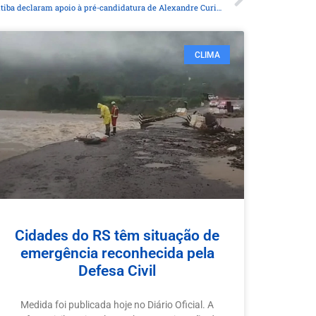
Prefeitos da Região Metropolitana de Curitiba declaram apoio à pré-candidatura de Alexandre Curi ao Senado
CLIMA
Cidades do RS têm situação de
emergência reconhecida pela
Defesa Civil
Medida foi publicada hoje no Diário Oficial. A