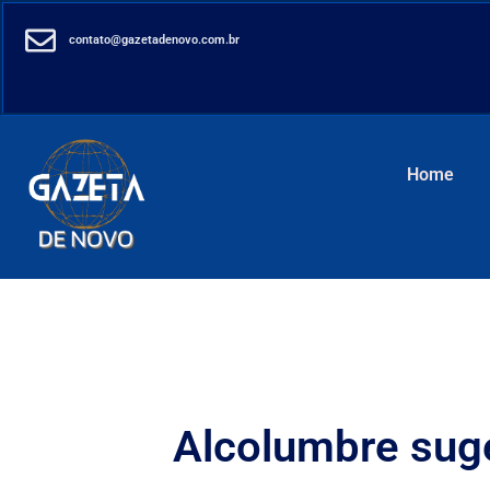
contato@gazetadenovo.com.br
Home
Alcolumbre suge