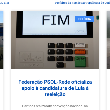
30 dias
POLÍTICA
Federação PSOL-Rede oficializa
apoio à candidatura de Lula à
reeleição
Partidos realizaram convenção nacional na