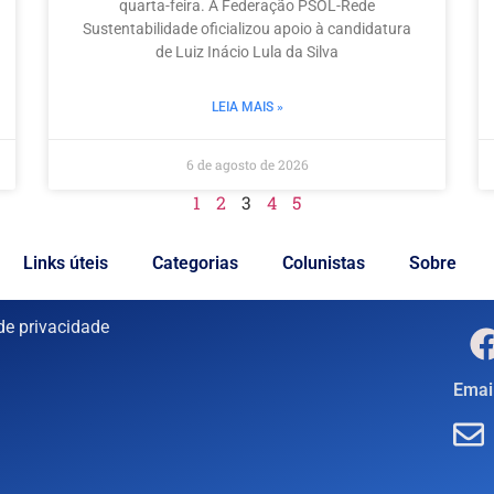
quarta-feira. A Federação PSOL-Rede
Sustentabilidade oficializou apoio à candidatura
de Luiz Inácio Lula da Silva
LEIA MAIS »
6 de agosto de 2026
1
2
3
4
5
Links úteis
Categorias
Colunistas
Sobre
 de privacidade
Email