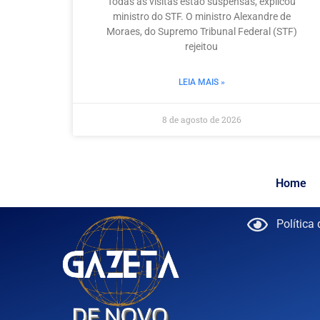
Todas as visitas estão suspensas, explicou
ministro do STF. O ministro Alexandre de
Moraes, do Supremo Tribunal Federal (STF)
rejeitou
LEIA MAIS »
8 de agosto de 2026
Home
Política