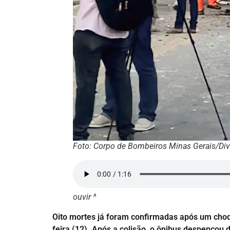
Foto: Corpo de Bombeiros Minas Gerais/Di
ouvir ^
Oito mortes já foram confirmadas após um choqu
feira (12). Após a colisão, o ônibus despencou 