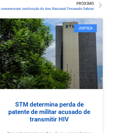
PRÓXIMO
s comemoram instituição do Ano Nacional Fernando Sabino
JUSTIÇA
STM determina perda de
patente de militar acusado de
transmitir HIV