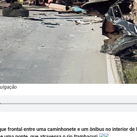
vulgação
e frontal entre uma caminhonete e um ônibus no interior de 
de uma ponte, que atravessa o rio Itambacuri.