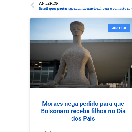
ANTERIOR
Brasil quer pautar agenda internacional com o combate às
JUSTIÇA
Moraes nega pedido para que
Bolsonaro receba filhos no Dia
dos Pais