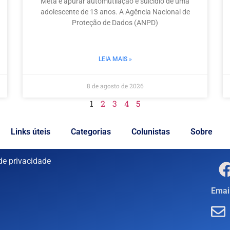
Meta é apurar automutilação e suicídio de uma
adolescente de 13 anos. A Agência Nacional de
Proteção de Dados (ANPD)
LEIA MAIS »
8 de agosto de 2026
1
2
3
4
5
Links úteis
Categorias
Colunistas
Sobre
 de privacidade
Email