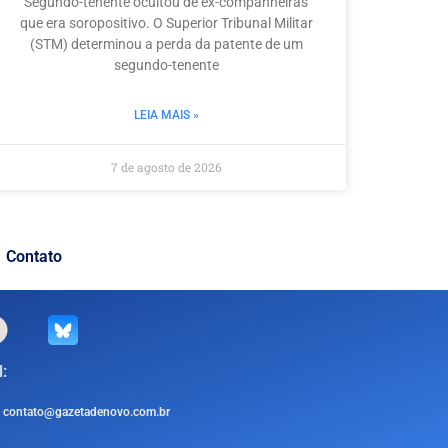
Segundo-tenente ocultou de ex-companheiras
que era soropositivo. O Superior Tribunal Militar
(STM) determinou a perda da patente de um
segundo-tenente
LEIA MAIS »
7 de agosto de 2026
Contato
:
contato@gazetadenovo.com.br