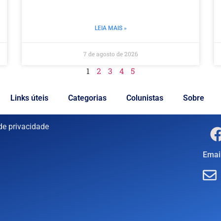
LEIA MAIS »
7 de agosto de 2026
1
2
3
4
5
Links úteis
Categorias
Colunistas
Sobre
 de privacidade
Email