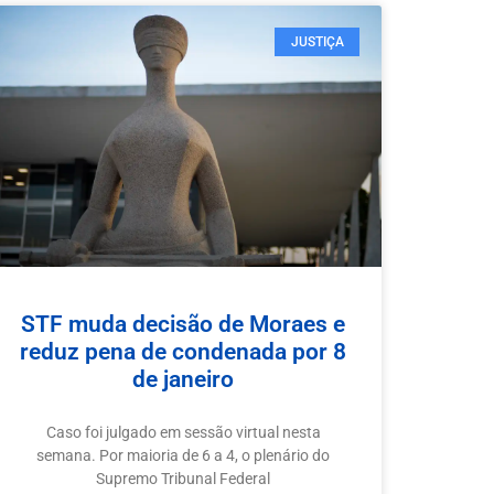
JUSTIÇA
STF muda decisão de Moraes e
reduz pena de condenada por 8
de janeiro
Caso foi julgado em sessão virtual nesta
semana. Por maioria de 6 a 4, o plenário do
Supremo Tribunal Federal