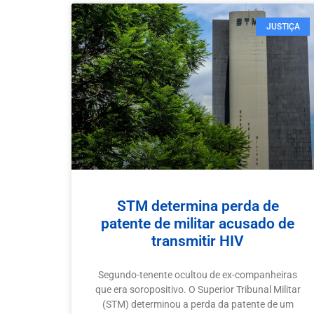
JUSTIÇA
STM determina perda de
patente de militar acusado de
transmitir HIV
Segundo-tenente ocultou de ex-companheiras
que era soropositivo. O Superior Tribunal Militar
(STM) determinou a perda da patente de um