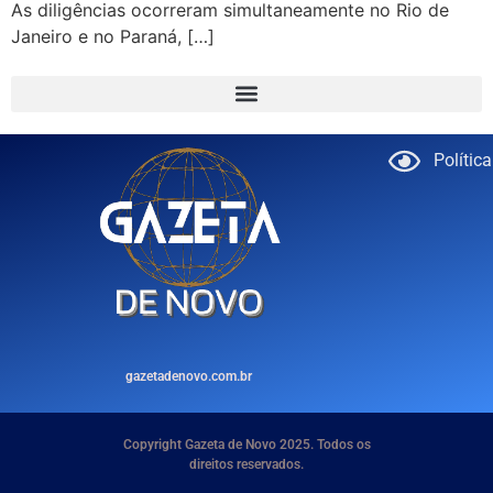
As diligências ocorreram simultaneamente no Rio de
Janeiro e no Paraná, […]
Polític
gazetadenovo.com.br
Copyright Gazeta de Novo 2025. Todos os
direitos reservados.