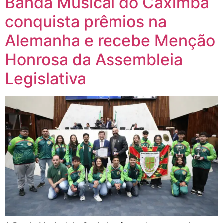
Banda Musical do Caximba
conquista prêmios na
Alemanha e recebe Menção
Honrosa da Assembleia
Legislativa