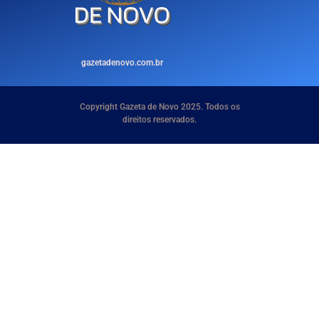
gazetadenovo.com.br
Copyright Gazeta de Novo 2025. Todos os
direitos reservados.