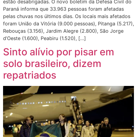
estão desabrigadas. O novo boletim da Defesa Civil do
Paraná informa que 33.963 pessoas foram afetadas
pelas chuvas nos últimos dias. Os locais mais afetados
foram União da Vitória (9.000 pessoas), Pitanga (5.217),
Rebouças (3.156), Jardim Alegre (2.800), São Jorge
d’Oeste (1.600), Peabiru (1.520), […]
Sinto alívio por pisar em
solo brasileiro, dizem
repatriados